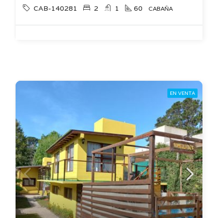
CAB-140281
2
1
60
CABAÑA
EN VENTA