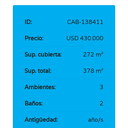
ID:
CAB-138411
Precio:
USD 430.000
Sup. cubierta:
272 m²
Sup. total:
378 m²
Ambientes:
3
Baños:
2
Antigüedad:
año/s